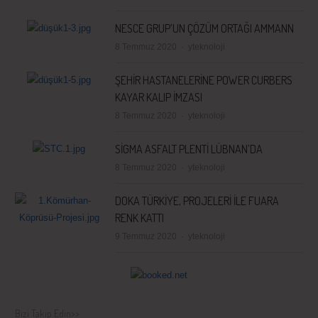
NESCE GRUP’UN ÇÖZÜM ORTAĞI AMMANN
Author
8 Temmuz 2020
yteknoloji
ŞEHİR HASTANELERİNE POWER CURBERS
KAYAR KALIP İMZASI
Author
8 Temmuz 2020
yteknoloji
SİGMA ASFALT PLENTİ LÜBNAN’DA
Author
8 Temmuz 2020
yteknoloji
DOKA TÜRKİYE, PROJELERİ İLE FUARA
RENK KATTI
Author
9 Temmuz 2020
yteknoloji
Bizi Takip Edin>>